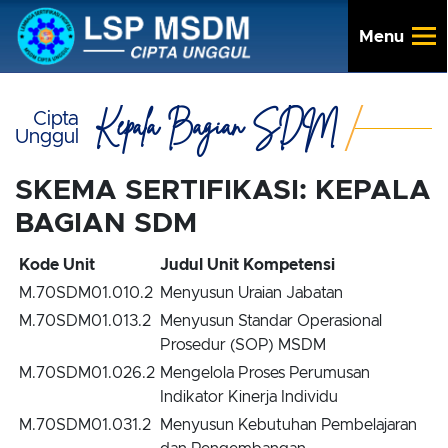
Menu
Kepala Bagian SDM
Cipta
Unggul
SKEMA SERTIFIKASI: KEPALA
BAGIAN SDM
Kode Unit
Judul Unit Kompetensi
M.70SDM01.010.2
Menyusun Uraian Jabatan
M.70SDM01.013.2
Menyusun Standar Operasional
Prosedur (SOP) MSDM
M.70SDM01.026.2
Mengelola Proses Perumusan
Indikator Kinerja Individu
M.70SDM01.031.2
Menyusun Kebutuhan Pembelajaran