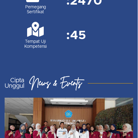
:
2470
Pemegang
Sertifikat
:
45
Tempat Uji
Kompetensi
News & Events
Cipta
Unggul