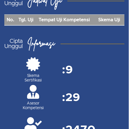
Jadwal Uji
Unggul
No.
Tgl. Uji
Tempat Uji Kompetensi
Skema Uji
Informasi
Cipta
Unggul
:
9
Skema
Sertifikasi
:
29
Asesor
Kompetensi